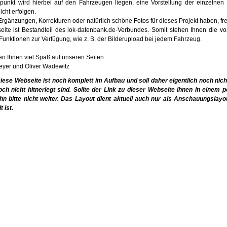
unkt wird hierbei auf den Fahrzeugen liegen, eine Vorstellung der einzelnen
icht erfolgen.
 Ergänzungen, Korrekturen oder natürlich schöne Fotos für dieses Projekt haben, f
ite ist Bestandteil des lok-datenbank.de-Verbundes. Somit stehen Ihnen die 
unktionen zur Verfügung, wie z. B. der Bilderupload bei jedem Fahrzeug.
n Ihnen viel Spaß auf unseren Seiten
eyer und Oliver Wadewitz
ese Webseite ist noch komplett im Aufbau und soll daher eigentlich noch nic
h nicht hitnerlegt sind. Sollte der Link zu dieser Webseite ihnen in einem 
hn bitte nicht weiter. Das Layout dient aktuell auch nur als Anschauungslayou
t ist.