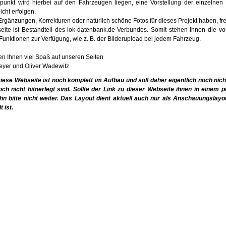
unkt wird hierbei auf den Fahrzeugen liegen, eine Vorstellung der einzelnen
icht erfolgen.
 Ergänzungen, Korrekturen oder natürlich schöne Fotos für dieses Projekt haben, f
ite ist Bestandteil des lok-datenbank.de-Verbundes. Somit stehen Ihnen die 
unktionen zur Verfügung, wie z. B. der Bilderupload bei jedem Fahrzeug.
n Ihnen viel Spaß auf unseren Seiten
eyer und Oliver Wadewitz
ese Webseite ist noch komplett im Aufbau und soll daher eigentlich noch nic
h nicht hitnerlegt sind. Sollte der Link zu dieser Webseite ihnen in einem 
hn bitte nicht weiter. Das Layout dient aktuell auch nur als Anschauungslayou
t ist.