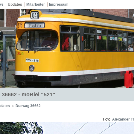
ws
Updates
Mitarbeiter
Impressum
36662 - moBiel "521"
dates
Duewag 36662
Foto:
Alexander T