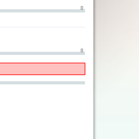
[
]
[
]