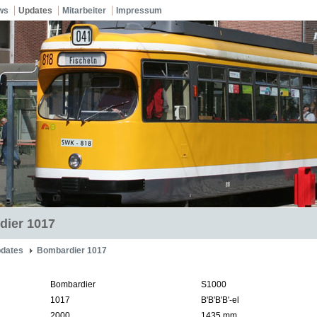
ws
Updates
Mitarbeiter
Impressum
dier 1017
dates
Bombardier 1017
Bombardier
S1000
1017
B'B'B'B'-el
2000
1435 mm