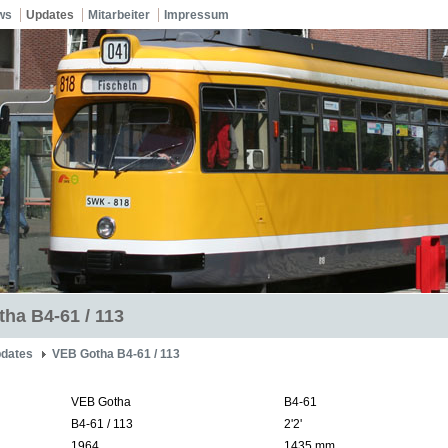
ws
Updates
Mitarbeiter
Impressum
ha B4-61 / 113
dates
VEB Gotha B4-61 / 113
VEB Gotha
B4-61
B4-61 / 113
2'2'
1964
1435 mm