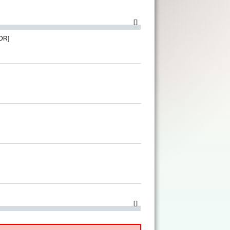
[
]
DDR]
[
]