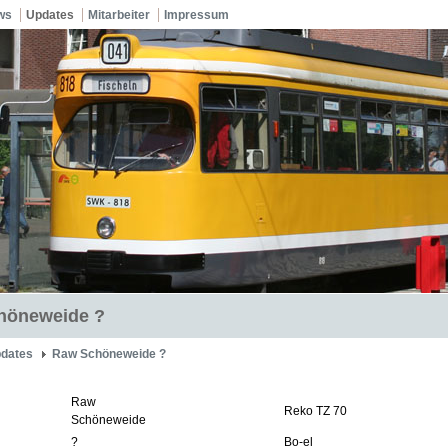
ws
Updates
Mitarbeiter
Impressum
höneweide ?
dates
Raw Schöneweide ?
Raw
Reko TZ 70
Schöneweide
?
Bo-el