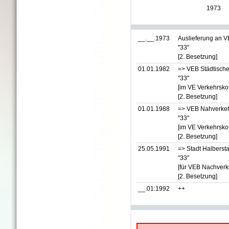
1973
__.__.1973
Auslieferung an V
"33"
[2. Besetzung]
01.01.1982
=> VEB Städtische
"33"
[im VE Verkehrsk
[2. Besetzung]
01.01.1988
=> VEB Nahverkehr
"33"
[im VE Verkehrsk
[2. Besetzung]
25.05.1991
=> Stadt Halbersta
"33"
[für VEB Nachverk
[2. Besetzung]
__.01:1992
++