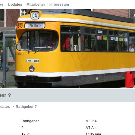
ws
Updates
Mitarbeiter
Impressum
er ?
dates
Rathgeber ?
Rathgeber
M 3.64
?
A'1'A'-el
1954
1435 mm