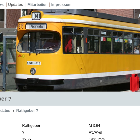
ws
Updates
Mitarbeiter
Impressum
er ?
dates
Rathgeber ?
Rathgeber
M 3.64
?
A'1'A'-el
1955
1435 mm