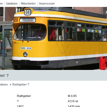
ws
Updates
Mitarbeiter
Impressum
er ?
dates
Rathgeber ?
Rathgeber
M 4.65
?
A'1'A'-el
1957
1435 mm