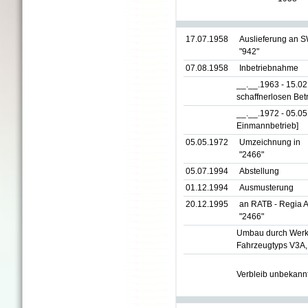
17.07.1958
Auslieferung an 
"942"
07.08.1958
Inbetriebnahme
__.__.1963 - 15.0
schaffnerlosen Betr
__.__.1972 - 05.0
Einmannbetrieb]
05.05.1972
Umzeichnung in
"2466"
05.07.1994
Abstellung
01.12.1994
Ausmusterung
20.12.1995
an RATB - Regia A
"2466"
Umbau durch Werkst
Fahrzeugtyps V3A, 
Verbleib unbekann