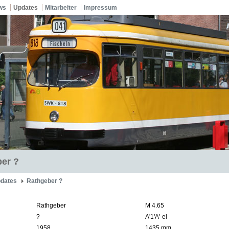
ws
Updates
Mitarbeiter
Impressum
er ?
dates
Rathgeber ?
Rathgeber
M 4.65
?
A'1'A'-el
1958
1435 mm