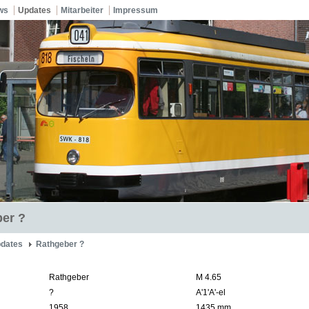
ws
Updates
Mitarbeiter
Impressum
er ?
dates
Rathgeber ?
Rathgeber
M 4.65
?
A'1'A'-el
1958
1435 mm