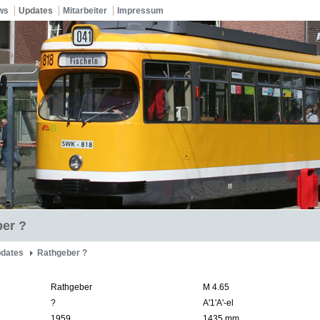
ws
Updates
Mitarbeiter
Impressum
er ?
dates
Rathgeber ?
Rathgeber
M 4.65
?
A'1'A'-el
1959
1435 mm