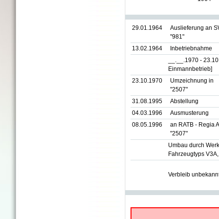
29.01.1964
Auslieferung an 
"981"
13.02.1964
Inbetriebnahme
__.__.1970 - 23.1
Einmannbetrieb]
23.10.1970
Umzeichnung in
"2507"
31.08.1995
Abstellung
04.03.1996
Ausmusterung
08.05.1996
an RATB - Regia A
"2507"
Umbau durch Werkst
Fahrzeugtyps V3A, 
Verbleib unbekann