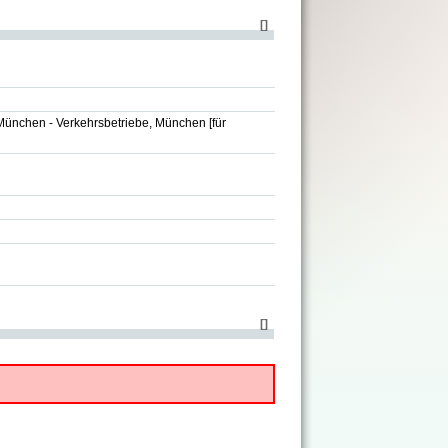
[
]
München - Verkehrsbetriebe, München
[für
[
]