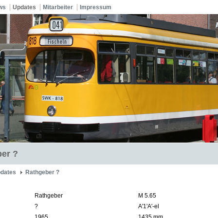
ws
Updates
Mitarbeiter
Impressum
er ?
dates
Rathgeber ?
Rathgeber
M 5.65
?
A'1'A'-el
1965
1435 mm