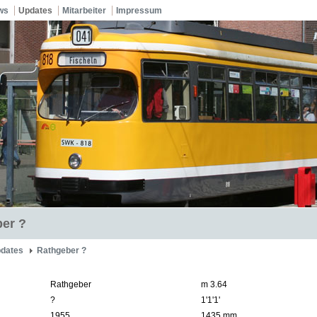
ws
Updates
Mitarbeiter
Impressum
er ?
dates
Rathgeber ?
Rathgeber
m 3.64
?
1'1'1'
1955
1435 mm