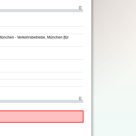
[
]
München - Verkehrsbetriebe, München
[für
[
]