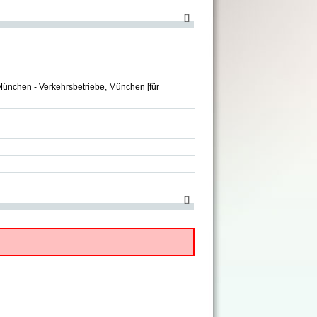
[
]
München - Verkehrsbetriebe, München
[für
[
]