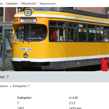
ws
Updates
Mitarbeiter
Impressum
er ?
dates
Rathgeber ?
Rathgeber
m 4.65
?
1'1'1'
1957
1435 mm