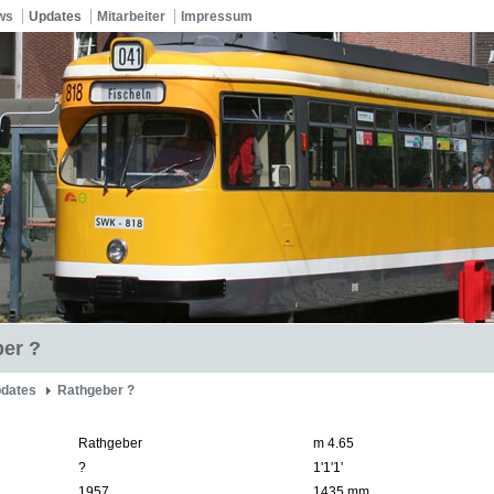
ws
Updates
Mitarbeiter
Impressum
er ?
dates
Rathgeber ?
Rathgeber
m 4.65
?
1'1'1'
1957
1435 mm