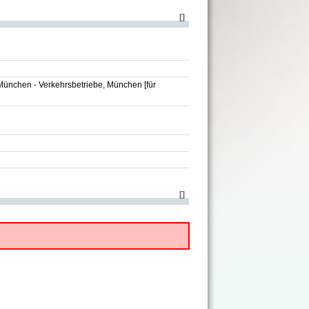
[
]
München - Verkehrsbetriebe, München
[für
[
]