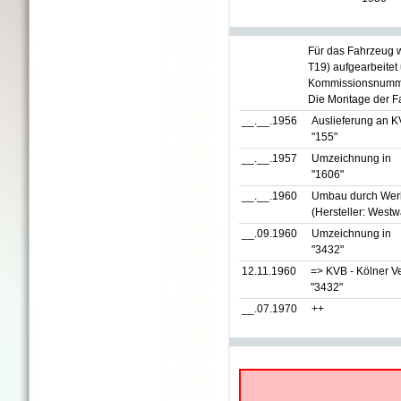
Für das Fahrzeug 
T19) aufgearbeitet
Kommissionsnumme
Die Montage der Fa
__.__.1956
Auslieferung an K
"155"
__.__.1957
Umzeichnung in
"1606"
__.__.1960
Umbau durch Werks
(Hersteller: West
__.09.1960
Umzeichnung in
"3432"
12.11.1960
=> KVB - Kölner V
"3432"
__.07.1970
++