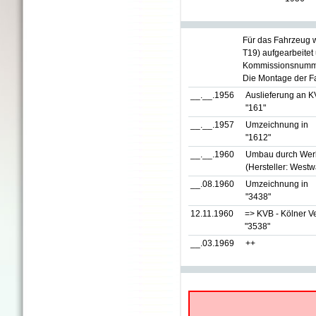
Für das Fahrzeug 
T19) aufgearbeitet
Kommissionsnumme
Die Montage der Fa
__.__.1956
Auslieferung an K
"161"
__.__.1957
Umzeichnung in
"1612"
__.__.1960
Umbau durch Werks
(Hersteller: West
__.08.1960
Umzeichnung in
"3438"
12.11.1960
=> KVB - Kölner V
"3538"
__.03.1969
++