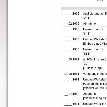
__.__.1962
Auslieferung an S
"244"
__.02.1962
Abnahme
__.__.1968
Umzeichnung in
"844"
__.__.1975
Umbau [Werkstatt S
[Einbau eines Mitte
__.__.1975
Umzeichnung in
"814"
__.08.1981
an IVB - Innsbruck
"32"
[3. Besetzung]
07.08.1981
Verladung in Biele
__.__.1981
Umbau [Werkstatt I
[Ausbau des Mittelt
[Mittelteil an
IVB "
__.04.1982
Abnahme
[Mit Zulassung für 
__.__.1991
Umbau [Werkstatt I