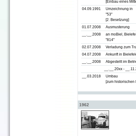
[Einbau eines Mitt
04.09.1991
Umzeichnung in
"53"
[2. Besetzung]
01.07.2008
Ausmusterung
__.__.2008
an moBiel, Bielefe
"814"
02.07.2008
Verladung zum Tra
04.07.2008
Ankunft in Bielefel
__.__.2008
Abgestellt im Bet
__.__.20xx - __.11
__.03.2018
Umbau
[zum historischen
1962