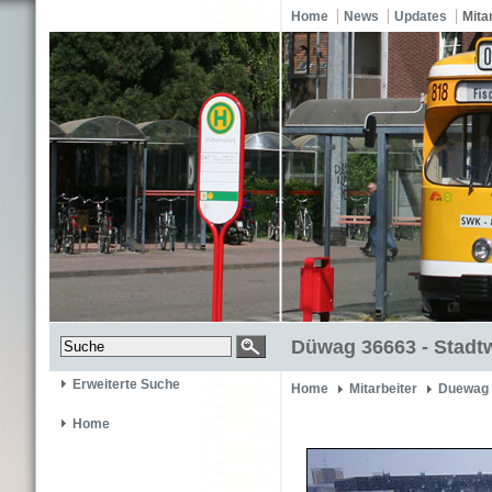
Home
News
Updates
Mita
Düwag 36663 - Stadtw
Erweiterte Suche
Home
Mitarbeiter
Duewag 
Home