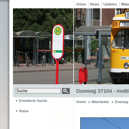
Home
News
Updates
Mita
Duewag 37104 - moBi
Erweiterte Suche
Home
Mitarbeiter
Duewag 
Home