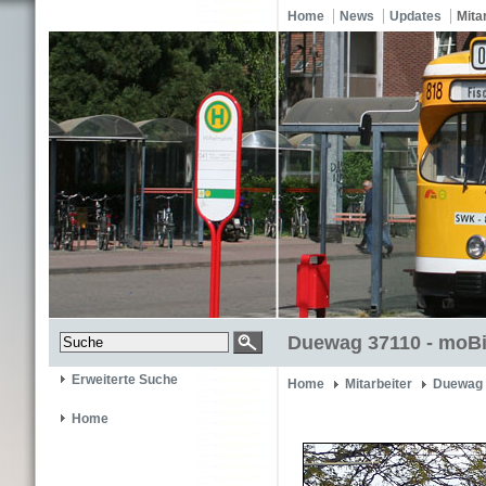
Home
News
Updates
Mita
Duewag 37110 - moBi
Erweiterte Suche
Home
Mitarbeiter
Duewag 
Home