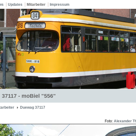
ws
Updates
Mitarbeiter
Impressum
37117 - moBiel "556"
tarbeiter
Duewag 37117
Foto:
Alexander T