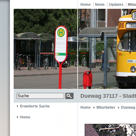
Home
News
Updates
Mita
Duewag 37117 - Stadt
Erweiterte Suche
Home
Mitarbeiter
Duewag 
Home