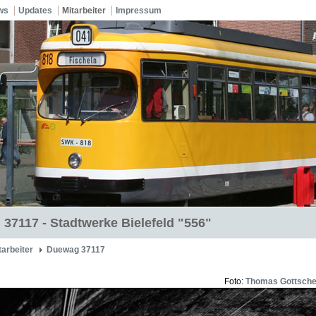
ws
Updates
Mitarbeiter
Impressum
37117 - Stadtwerke Bielefeld "556"
tarbeiter
Duewag 37117
Foto:
Thomas Gottsch