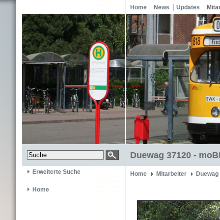
Home
News
Updates
Mita
Duewag 37120 - moBi
Erweiterte Suche
Home
Mitarbeiter
Duewag 
Home