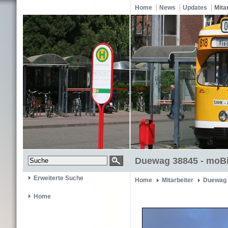
Home
News
Updates
Mita
Duewag 38845 - moBi
Erweiterte Suche
Home
Mitarbeiter
Duewag 
Home