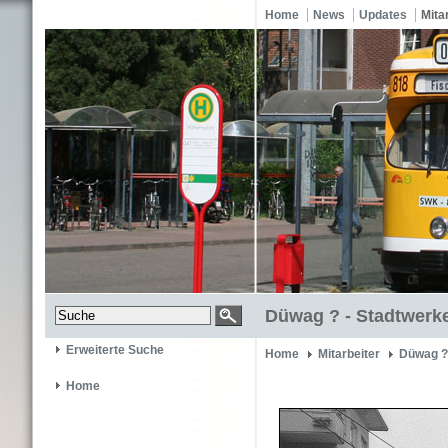
Home
News
Updates
Mita
Düwag ? - Stadtwerke
Erweiterte Suche
Home
Mitarbeiter
Düwag ?
Home