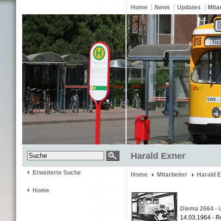
Home
News
Updates
Mita
Harald Exner
Erweiterte Suche
Home
Mitarbeiter
Harald 
Home
Diema 2664 - 
14.03.1964 - R