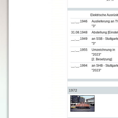
Elektrische Ausrü
__.__.1946
Auslieferung an T
"3"
31.08.1948
Abstellung [Einst
__.__.1949
an SSB - Stuttgart
"3"
__.__.1955
Umzeichnung in
"2023"
[2. Besetzung]
__.__.1994
an SHB - Stuttgart
"2023"
1972