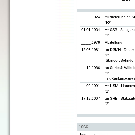
__.__.1924
Auslieferung an SF
"F2"
01.01.1934
=> SSB - Stuttgart
"2"
__.__.1978
Abstellung
12.03.1981
an DSMH - Deutsc
"2"
[Standort Sehnde
__.12.1986
an Sozietät Wilhe
"2"
[als Konkursverwa
__.02.1991
=> HSM - Hannov
"2"
17.12.2007
an SHB - Stuttgart
"2"
1966