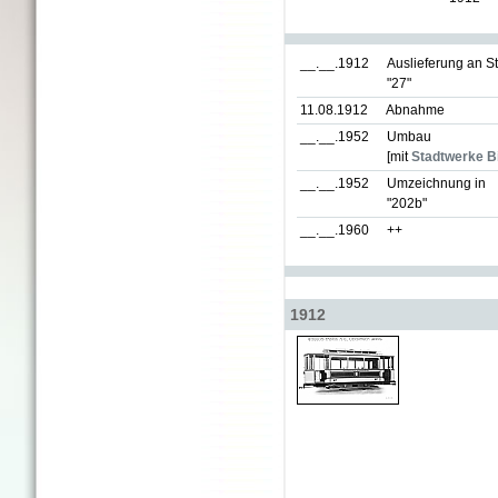
__.__.1912
Auslieferung an S
"27"
11.08.1912
Abnahme
__.__.1952
Umbau
[mit
Stadtwerke Bi
__.__.1952
Umzeichnung in
"202b"
__.__.1960
++
1912