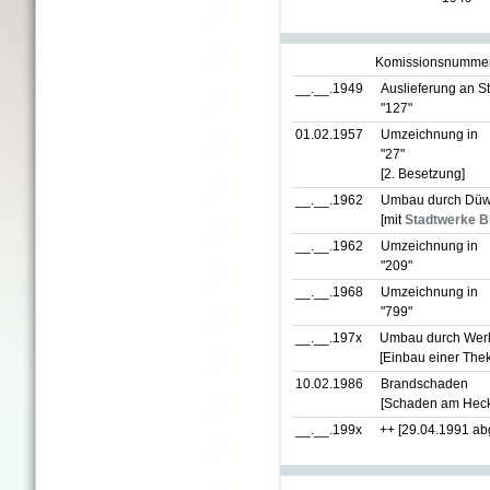
Komissionsnummer 
__.__.1949
Auslieferung an S
"127"
01.02.1957
Umzeichnung in
"27"
[2. Besetzung]
__.__.1962
Umbau durch Düwa
[mit
Stadtwerke Bi
__.__.1962
Umzeichnung in
"209"
__.__.1968
Umzeichnung in
"799"
__.__.197x
Umbau durch Werkst
[Einbau einer The
10.02.1986
Brandschaden
[Schaden am Heckt
__.__.199x
++ [29.04.1991 abg