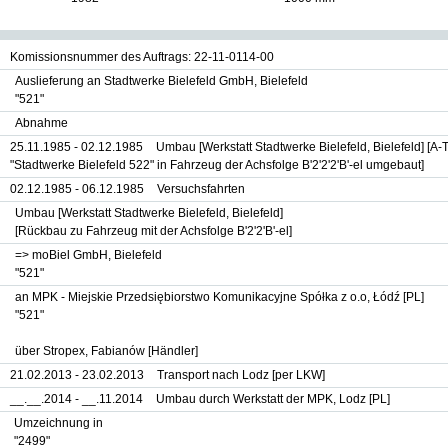
Komissionsnummer des Auftrags: 22-11-0114-00
Auslieferung an Stadtwerke Bielefeld GmbH, Bielefeld
"521"
Abnahme
25.11.1985 - 02.12.1985
Umbau [Werkstatt Stadtwerke Bielefeld, Bielefeld]
[A-T
"Stadtwerke Bielefeld 522" in Fahrzeug der Achsfolge B'2'2'2'B'-el umgebaut]
02.12.1985 - 06.12.1985
Versuchsfahrten
Umbau [Werkstatt Stadtwerke Bielefeld, Bielefeld]
[Rückbau zu Fahrzeug mit der Achsfolge B'2'2'B'-el]
=> moBiel GmbH, Bielefeld
"521"
an MPK - Miejskie Przedsiębiorstwo Komunikacyjne Spółka z o.o, Łódź [PL]
"521"
über Stropex, Fabianów [Händler]
21.02.2013 - 23.02.2013
Transport nach Lodz [per LKW]
__.__.2014 - __.11.2014
Umbau durch Werkstatt der MPK, Lodz
[PL]
Umzeichnung in
"2499"