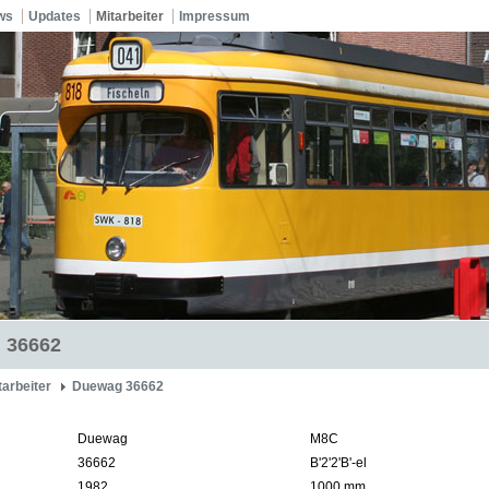
ws
Updates
Mitarbeiter
Impressum
 36662
tarbeiter
Duewag 36662
Duewag
M8C
36662
B'2'2'B'-el
1982
1000 mm