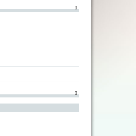
[
]
[
]