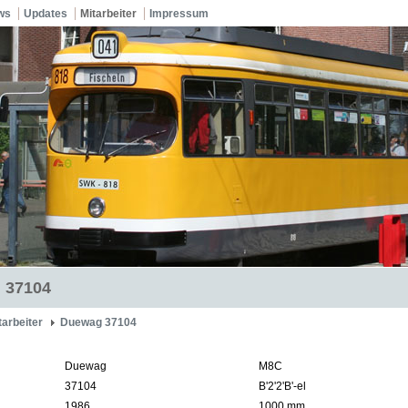
ws
Updates
Mitarbeiter
Impressum
 37104
tarbeiter
Duewag 37104
Duewag
M8C
37104
B'2'2'B'-el
1986
1000 mm