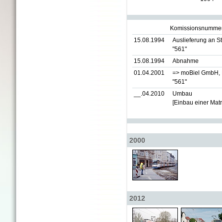
Komissionsnummer 
15.08.1994
Auslieferung an S
"561"
15.08.1994
Abnahme
01.04.2001
=> moBiel GmbH, B
"561"
__.04.2010
Umbau
[Einbau einer Mat
2000
2012