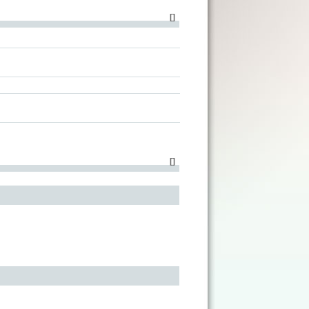
[
]
[
]