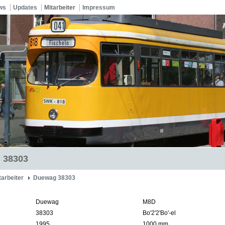
ws
Updates
Mitarbeiter
Impressum
 38303
tarbeiter
Duewag 38303
Duewag
M8D
38303
Bo'2'2'Bo'-el
1995
1000 mm