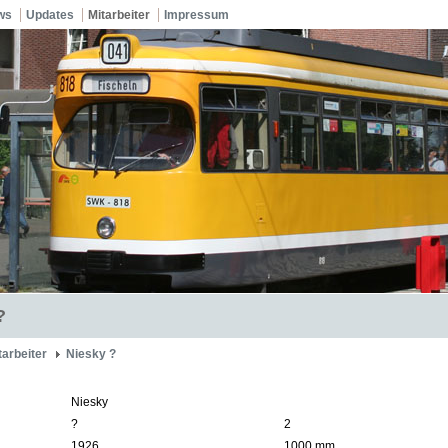
ws
Updates
Mitarbeiter
Impressum
?
tarbeiter
Niesky ?
Niesky
?
2
1926
1000 mm