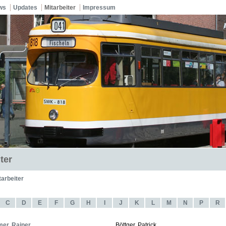
ws
Updates
Mitarbeiter
Impressum
ter
tarbeiter
C
D
E
F
G
H
I
J
K
L
M
N
P
R
er, Rainer
Böttger, Patrick