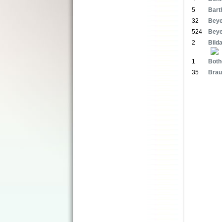
5
Bart
32
Beye
524
Beye
2
Bild
1
Both
35
Brau