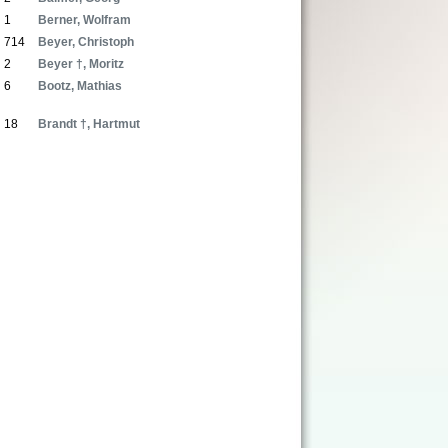
1
Berner, Wolfram
714
Beyer, Christoph
2
Beyer †, Moritz
6
Bootz, Mathias
18
Brandt †, Hartmut