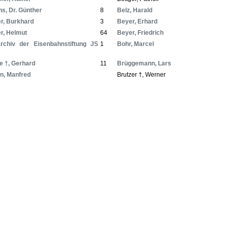
hs, Dr. Günther
8
Belz, Harald
r, Burkhard
3
Beyer, Erhard
r, Helmut
64
Beyer, Friedrich
archiv der Eisenbahnstiftung JS
1
Bohr, Marcel
e †, Gerhard
11
Brüggemann, Lars
n, Manfred
Brutzer †, Werner