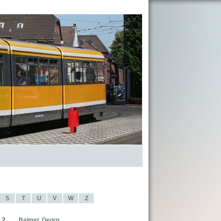
S
T
U
V
W
Z
2
Balmer, Georg