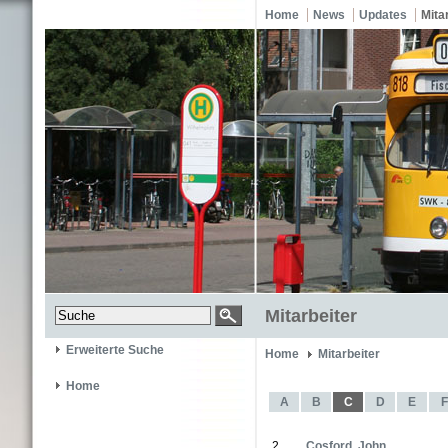
Home
News
Updates
Mita
Mitarbeiter
Erweiterte Suche
Home
Mitarbeiter
Home
A
B
C
D
E
F
2
Cosford, John