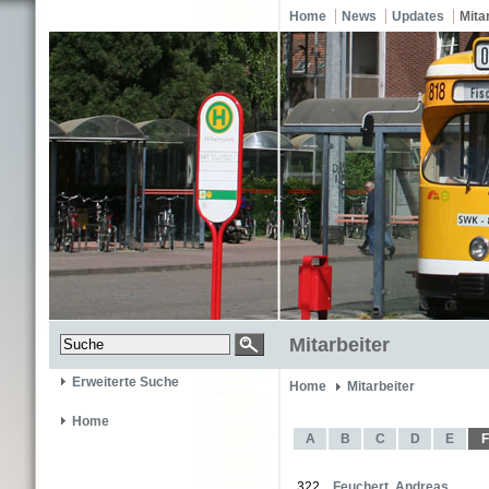
Home
News
Updates
Mita
Mitarbeiter
Erweiterte Suche
Home
Mitarbeiter
Home
A
B
C
D
E
F
322
Feuchert, Andreas