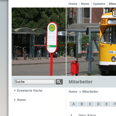
Home
News
Updates
Mita
Mitarbeiter
Erweiterte Suche
Home
Mitarbeiter
Home
A
B
C
D
E
F
1
Görs, Klaus