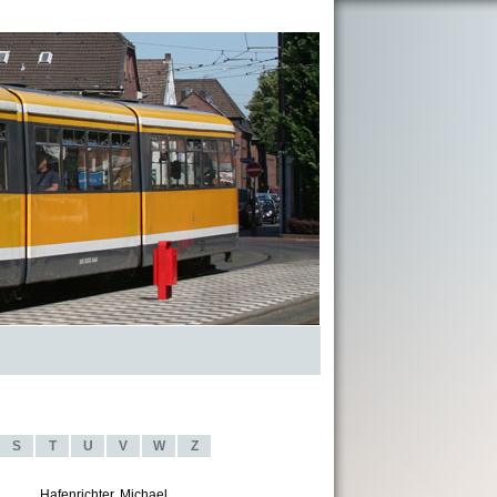
S
T
U
V
W
Z
Hafenrichter, Michael