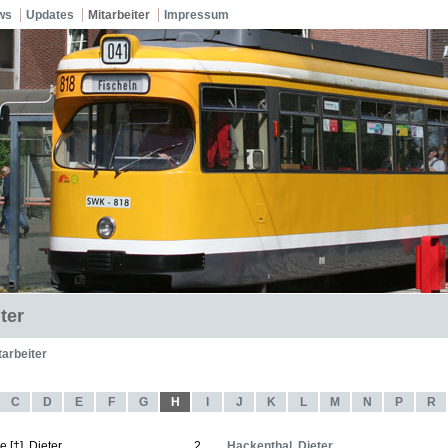
ws
Updates
Mitarbeiter
Impressum
ter
tarbeiter
C
D
E
F
G
H
I
J
K
L
M
N
P
R
e [†], Dieter
2
Hackenthal, Dieter