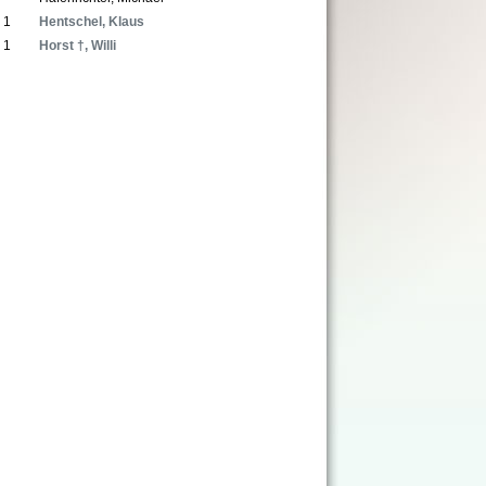
1
Hentschel, Klaus
1
Horst †, Willi