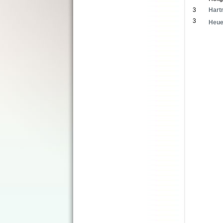
3
Hart
3
Heue