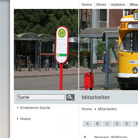
Home
News
Updates
Mita
Mitarbeiter
Erweiterte Suche
Home
Mitarbeiter
Home
A
B
C
D
E
F
8
Illenseer, Wolfgang