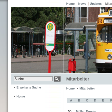
Home
News
Updates
Mita
Mitarbeiter
Erweiterte Suche
Home
Mitarbeiter
Home
A
B
C
D
E
F
50
Müller, Dennis