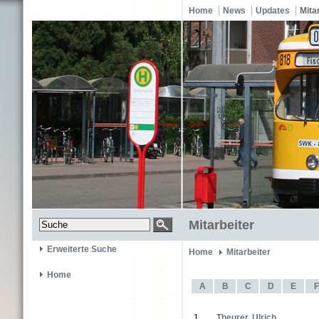
Home
News
Updates
Mita
Mitarbeiter
Erweiterte Suche
Home
Mitarbeiter
Home
A
B
C
D
E
F
1
Theurer, Ulrich