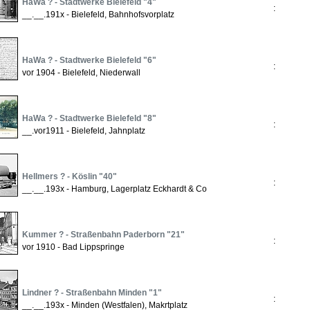
HaWa ? - Stadtwerke Bielefeld "4"
:
__.__.191x - Bielefeld, Bahnhofsvorplatz
HaWa ? - Stadtwerke Bielefeld "6"
:
vor 1904 - Bielefeld, Niederwall
HaWa ? - Stadtwerke Bielefeld "8"
:
__.vor1911 - Bielefeld, Jahnplatz
Hellmers ? - Köslin "40"
:
__.__.193x - Hamburg, Lagerplatz Eckhardt & Co
Kummer ? - Straßenbahn Paderborn "21"
:
vor 1910 - Bad Lippspringe
Lindner ? - Straßenbahn Minden "1"
:
__.__.193x - Minden (Westfalen), Makrtplatz